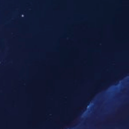
阿森纳
59
2
曼城
56
3
Aston Villa
52
4
Tottenham
48
5
West Ham
42
7
英超射手榜
E. Haaland
22 球
1
M. Salah
18 球
2