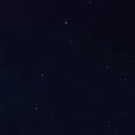
立于1895年，是英格兰超级联赛的一支劲旅。球队主场为伦
 Hammers）。
名于世，曾培养出博比·穆尔、弗兰克·兰帕德、乔·
angle Your Own”（绝不扼杀自家天才）的口号，