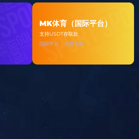
英超积分榜
#
球队
分
利物浦
62
1