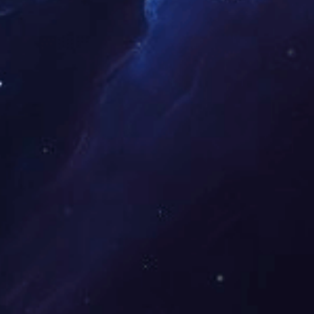
以及对未来的规划...
查看更多 >
场次
积分
6
16
6
13
6
12
6
10