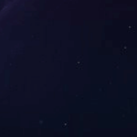
球队百科：West Ham United
伦敦的骄傲
西汉姆联足球俱乐部（West Ham United F.C.）成
敦奥林匹克体育场（London Stadium），绰号“铁锤帮”（The
作为伦敦最古老的足球俱乐部之一，西汉姆联以其青训体系闻
科尔和迈克尔·卡里克等传奇球星。俱乐部一贯秉承“Never Str
强调内部培养与团队配合。