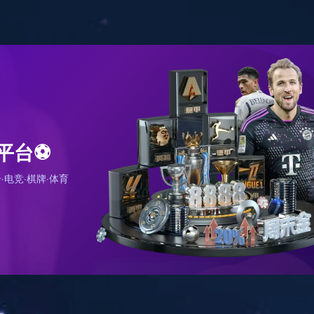
d 铁锤帮荣耀征程
解析球队阵容与战术布局。