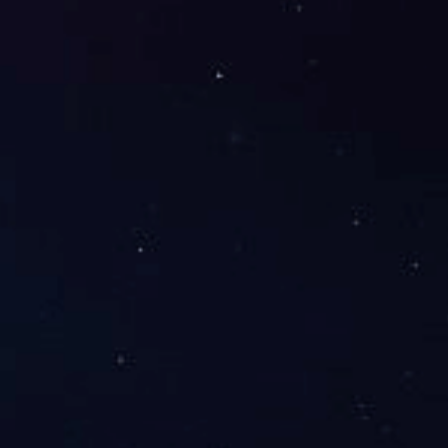
立于1895年，是英格兰超级联赛的一支劲旅。球队主场为伦
 Hammers）。
名于世，曾培养出博比·穆尔、弗兰克·兰帕德、乔·
angle Your Own”（绝不扼杀自家天才）的口号，