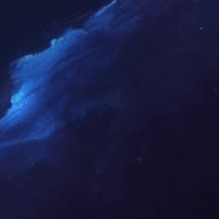
A. Isak
16 球
3
C. Wood
14 球
4
精彩视频