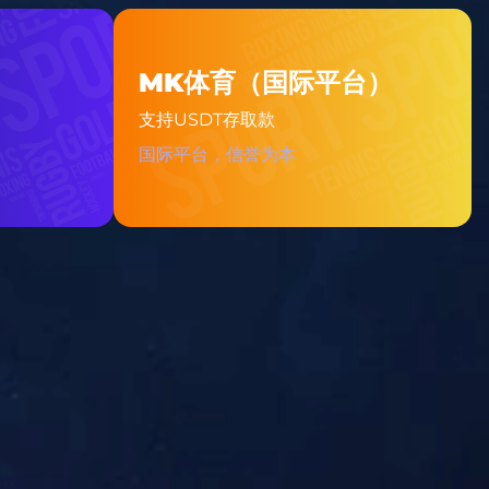
英超积分榜
#
球队
分
利物浦
62
1