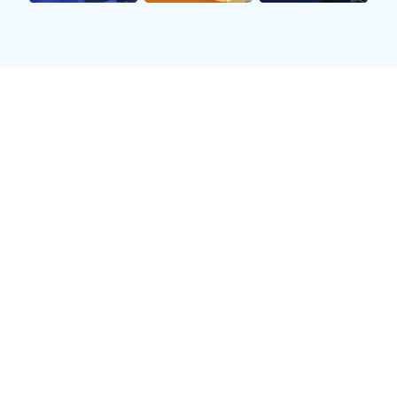
战术分析
阿尔特塔的高位逼抢：阿森纳如何克制低位防守球队？
深入解析阿森纳近期的战术变化，面对密集防守，枪手们如何
通过边中结合撕开对手防线...