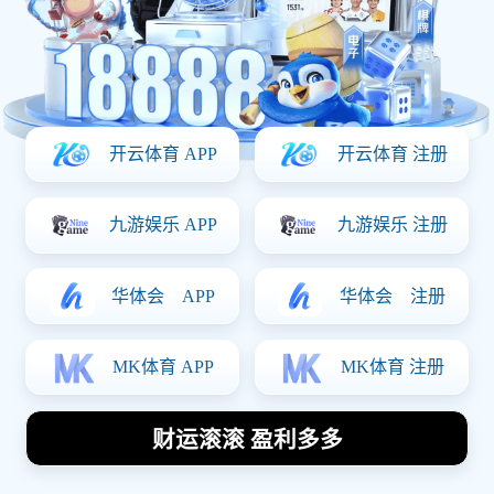
西汉姆联 vs 曼城
阿森纳 vs 利物浦
湖
已结束 1: 2
进行中 0: 0
已
赛事资讯
查看更多 >
英超前瞻
铁锤帮备战利兹联：帕奎特状态回升，穆蒂尼奥坐镇中
场