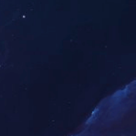
阿森纳
59
2
曼城
56
3
Aston Villa
52
4
Tottenham
48
5
West Ham
42
7
英超射手榜
E. Haaland
22 球
1
M. Salah
18 球
2