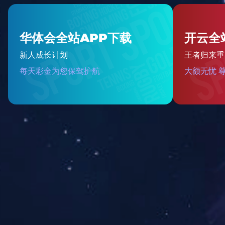
英超 - 第25轮
英超 - 第25轮
西汉姆联 vs 曼城
阿森纳 vs 利物浦
已结束 1: 2
进行中 0: 0
赛事资讯