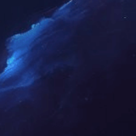
A. Isak
16 球
3
C. Wood
14 球
4
精彩视频