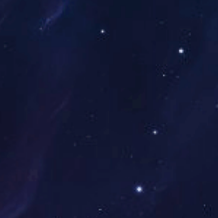
NBA深度
湖人逆转取胜：詹姆斯砍下三双数据，戴维斯内
线统治力尽显
在昨晚的一场焦点战中，洛杉矶湖人队通过加时赛险胜
对手。勒布朗·詹姆斯全场贡献28分12篮板10助攻...
转会流言