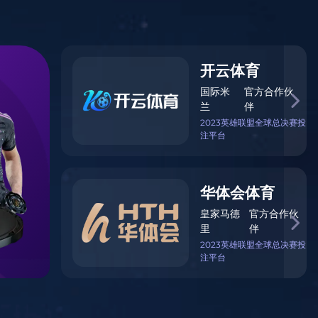
首页
足球专区
篮球专区
NBA
世界杯
数据