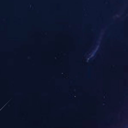
英超前瞻
铁锤帮备战利兹联：帕奎特状态回升，穆蒂尼奥
坐镇中场
西汉姆联队在主场迎战利兹联前进行了最后一次公开训
练，主力球员帕奎特展现出了极佳的竞技状态，预计将
首发登场...
战术分析