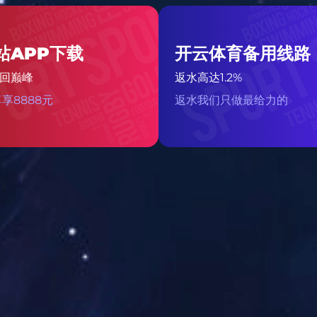
NBA - 常规赛
西甲 - 焦点战
湖人 vs 勇士
皇马 vs 巴萨
已结束 112: 108
即将开始 20:00
查看更多 >