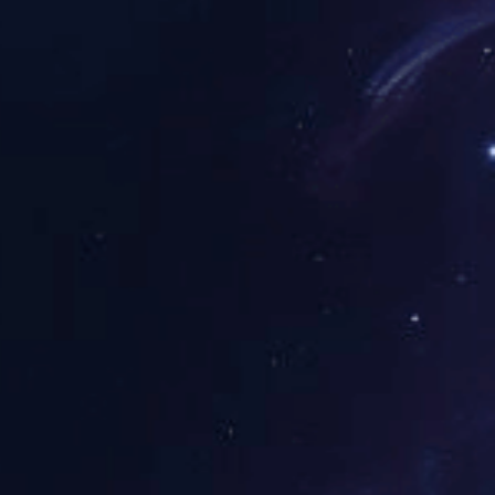
阿尔特塔的高位逼抢：阿森纳如何克制低位防守
球队？
深入解析阿森纳近期的战术变化，面对密集防守，枪手
们如何通过边中结合撕开对手防线...
国际足球
欧洲杯预选赛综述：英格兰大胜晋级，法国队遭
遇强敌考验
本周末进行的欧洲杯预选赛中，各大豪门纷纷拿到关键