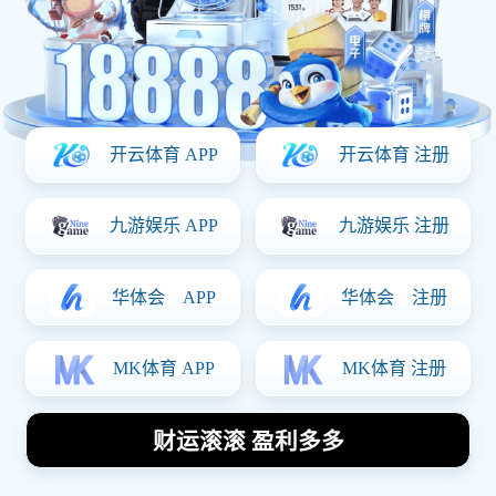
西汉姆联 vs 曼城
阿森纳 vs 利物浦
湖
已结束 1: 2
进行中 0: 0
已
赛事资讯
查看更多 >
英超前瞻
铁锤帮备战利兹联：帕奎特状态回升，穆蒂尼奥坐镇中
场