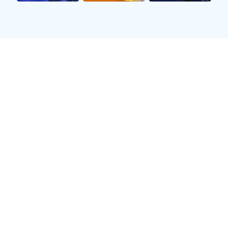
战术分析
阿尔特塔的高位逼抢：阿森纳如何克制低位防守球队？
深入解析阿森纳近期的战术变化，面对密集防守，枪手们如何
通过边中结合撕开对手防线...